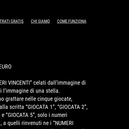
TRATI GRATIS
CHI SIAMO
COME FUNZIONA
EURO
ERI VINCENTI” celati dall’immagine di
ti l’immagine di una stella.
 grattare nelle cinque giocate,
alla scritta “GIOCATA 1”, “GIOCATA 2”,
e “GIOCATA 5”, solo i numeri
, a quelli rinvenuti ne i “NUMERI