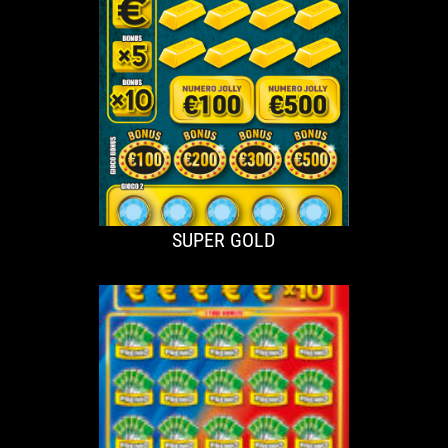
SUPER GOLD