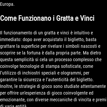
Europa.
Come Funzionano i Gratta e Vinci
Il funzionamento di un gratta e vinci è intuitivo e
immediato: dopo aver acquistato il biglietto, basta
grattare la superficie per rivelare i simboli nascosti e
scoprire se la fortuna è dalla propria parte. Ma dietro
questa semplicità si cela un processo complesso che
coinvolge tecnologie di stampa sofisticate, come
l’utilizzo di inchiostri speciali e ologrammi, per
garantire la sicurezza e l’autenticità del biglietto.
Inoltre, le strategie di gioco sono studiate attentamente
per offrire un’esperienza di gioco coinvolgente ed
emozionante, con diverse meccaniche di vincita e premi
di varia entità.