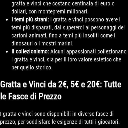
gratta e vinci che costano centinaia di euro o
dollari, con montepremi milionari.
I temi più strani:
I gratta e vinci possono avere i
temi più disparati, dai supereroi ai personaggi dei
cartoni animati, fino a temi più insoliti come i
dinosauri o i mostri marini.
Il collezionismo:
Alcuni appassionati collezionano
i gratta e vinci, sia per il loro valore estetico che
per quello storico.
Gratta e Vinci da 2€, 5€ e 20€: Tutte
le Fasce di Prezzo
I gratta e vinci sono disponibili in diverse fasce di
prezzo, per soddisfare le esigenze di tutti i giocatori.