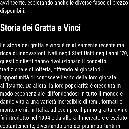
avvincente, esplorando anche le diverse fasce di prezzo
disponibili.
Storia dei Gratta e Vinci
La storia dei gratta e vinci è relativamente recente ma
ricca di innovazioni. Nati negli Stati Uniti negli anni ’70,
questi biglietti hanno rivoluzionato il concetto
tradizionale di lotteria, offrendo ai giocatori
l’opportunità di conoscere l’esito della loro giocata
all’istante. Da allora, la loro popolarità è cresciuta in
modo esponenziale, diffondendosi in tutto il mondo e
dando vita a una varietà incredibile di temi, formati e
montepremi. In Italia, ad esempio, il primo gratta e vinci
fu introdotto nel 1994 e da allora il mercato è cresciuto
costantemente, diventando uno dei più importanti in