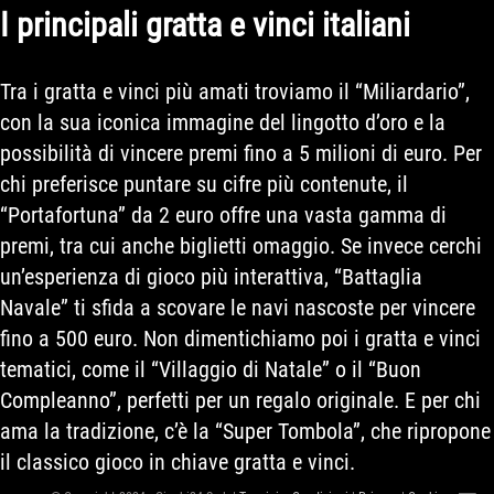
I principali gratta e vinci italiani
Tra i gratta e vinci più amati troviamo il “Miliardario”,
con la sua iconica immagine del lingotto d’oro e la
possibilità di vincere premi fino a 5 milioni di euro. Per
chi preferisce puntare su cifre più contenute, il
“Portafortuna” da 2 euro offre una vasta gamma di
premi, tra cui anche biglietti omaggio. Se invece cerchi
un’esperienza di gioco più interattiva, “Battaglia
Navale” ti sfida a scovare le navi nascoste per vincere
fino a 500 euro. Non dimentichiamo poi i gratta e vinci
tematici, come il “Villaggio di Natale” o il “Buon
Compleanno”, perfetti per un regalo originale. E per chi
ama la tradizione, c’è la “Super Tombola”, che ripropone
il classico gioco in chiave gratta e vinci.