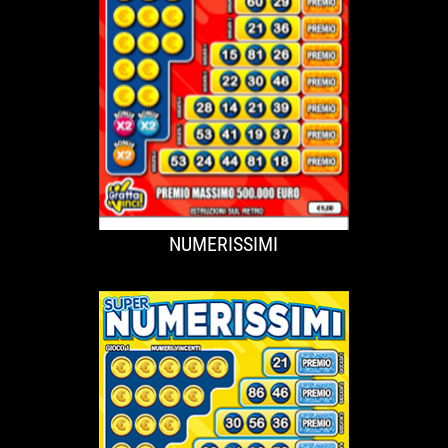
NUMERISSIMI