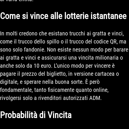
Come si vince alle lotterie istantanee
In molti credono che esistano trucchi ai gratta e vinci,
come il trucco dello spillo o il trucco del codice QR, ma
sono solo fandonie. Non esiste nessun modo per barare
ai gratta e vinci e assicurarsi una vincita milionaria o
anche solo da 10 euro. L’unico modo per vincere è
pagare il prezzo del biglietto, in versione cartacea o
digitale, e sperare nella buona sorte. È però
fondamentale, tanto fisicamente quanto online,
rivolgersi solo a rivenditori autorizzati ADM.
Probabilità di Vincita