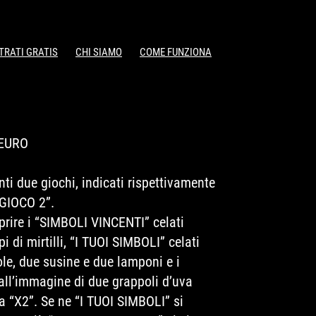
TRATI GRATIS
CHI SIAMO
COME FUNZIONA
 EURO
nti due giochi, indicati rispettivamente
“GIOCO 2”.
prire i “SIMBOLI VINCENTI” celati
 di mirtilli, “I TUOI SIMBOLI” celati
le, due susine e due lamponi e i
ll’immagine di due grappoli d’uva
ta “X2”. Se ne “I TUOI SIMBOLI” si