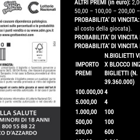
ALTRI PREMI (in euro):
2,0
50,00 – 100,00 – 200,00 –
PROBABILITA’ DI VINCITA
al costo della giocata).
PROBABILITA’ DI VINCIT
PROBABILITA’ DI VINCITA
N.BIGLIETTI V
IMPORTO
X BLOCCO INI
PREMI
BIGLIETTI (N.
39.360.000)
100.000,00
4
5.000,00
4
1.000,00
100
500,00
100
200,00
600