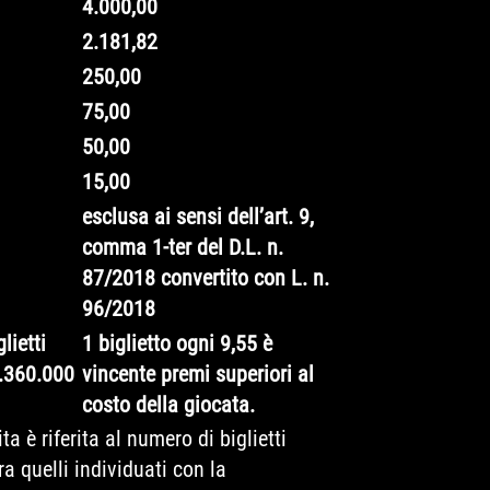
4.000,00
2.181,82
250,00
75,00
50,00
15,00
esclusa ai sensi dell’art. 9,
comma 1-ter del D.L. n.
87/2018 convertito con L. n.
96/2018
lietti
1 biglietto ogni 9,55 è
9.360.000
vincente premi superiori al
costo della giocata.
ta è riferita al numero di biglietti
ra quelli individuati con la