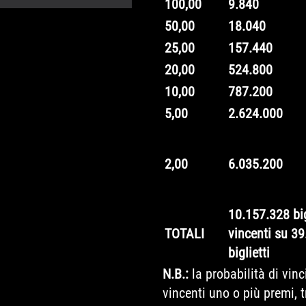
100,00
9.840
50,00
18.040
25,00
157.440
20,00
524.800
10,00
787.200
5,00
2.624.000
2,00
6.035.200
10.157.328 big
TOTALI
vincenti su 3
biglietti
N.B.:
la probabilità di vinci
vincenti uno o più premi, t